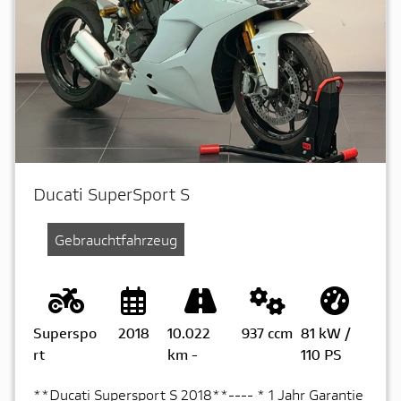
Ducati SuperSport S
Gebrauchtfahrzeug
Superspo
2018
10.022
937 ccm
81 kW /
rt
km
-
110 PS
**Ducati Supersport S 2018**---- * 1 Jahr Garantie