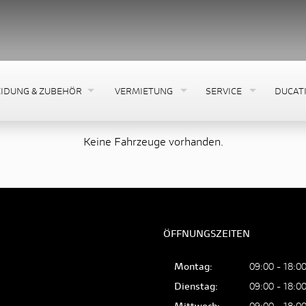
IDUNG & ZUBEHÖR
VERMIETUNG
SERVICE
DUCATI
Keine Fahrzeuge vorhanden.
ÖFFNUNGSZEITEN
Montag:
09:00 - 18:0
Dienstag:
09:00 - 18:0
Mittwoch:
09:00 - 18:0