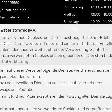
0 440445560
Donnerstag:
09:00 - 18:0
//ducati-berlin.de
Freitag:
09:00 - 18:0
t@ducati-berlin.de
Samstag:
10:00 - 14:00
Sonntag:
geschlossen
 VON COOKIES
ite verwendet Cookies, um Dir ein bestmögliches Surf-Erlebn
. Diese Daten werden erhoben und dienen nicht für die Erstel
filen oder anderer weiterführender Verwendung. Sämtliche
iheit
powered by 1000PS
en zu verwendeten Cookies und eingebundenen Diensten find
chutzerklärung
en auf dieser Website folgende Dienste, welche erst nach dei
 eingebunden werden.
dazu den jeweiligen Dienst an und klicke auf Übernehmen:
 Maps und Youtube
nn mit Klick auf Alles akzeptieren der Nutzung aller Dienste z
 Informationen zu den verwendeten Cookies und deren Bedeut