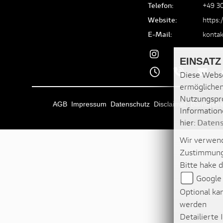
Telefon:
+49 3
Website:
https:
E-Mail:
kontak
EINSATZ
Diese Webse
ermöglichen
Nutzungspro
AGB
Impressum
Datenschutz
Disclaimer
Barrierefre
Information
hier:
Datens
Wir verwend
Zustimmung
Bitte hake 
Google
Optional ka
werden
Detailierte