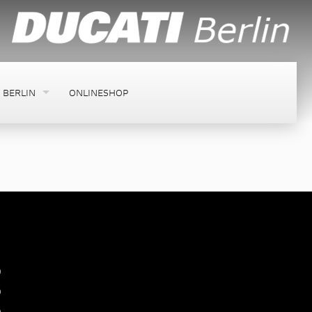
 BERLIN
ONLINESHOP
0
0
0