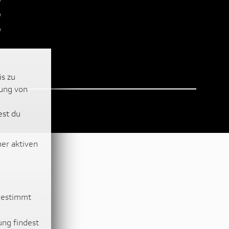
0
0
is zu
lung von
est du
ner aktiven
ugestimmt
ung findest