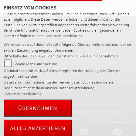
EINSATZ VON COOKIES
Diese Webseite verwendet Cookies, um Dir ein bestmögliches Surf-Erlebnis
zu ermöglichen. Diese Daten werden erhoben und dienen nicht für die
Erstellung von Nutzungsprofilen oder anderer weiterführender Verwendung.
Sämtliche Informationen zu verwendeten Cookies und eingebundenen
Diensten findest du hier:
Datenschutzerklärung
DUCATI BERLIN
Wir verwenden auf dieser Website folgende Dienste, welche erst nach deiner
Holzhauser Str. 152b
aktiven Zustimmung eingebunden werden.
13509 Berlin
Bitte hake dazu den jeweiligen Dienst an und klicke auf Übernehmen:
Deutschland
Google Maps und Youtube
Optional kann mit Klick auf Alles akzeptieren der Nutzung aller Dienste
Telefon:
+49 30 440445560
zugestimmt werden
Website:
https://ducati-berlin.de
Detailierte Informationen zu den verwendeten Cookies und deren
Bedeutung findest du in unserer Datenschutzerklärung:
E-Mail:
kontakt@ducati-berlin.de
Datenschutzerklärung
ÜBERNEHMEN
AGB
Impressum
Datenschutz
Disclaimer
Barrierefreiheit
powered by 1000PS
ALLES AKZEPTIEREN